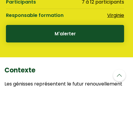
Participants
7 à 12 participants
Responsable formation
Virginie
M'alerter
Contexte
Les génisses représentent le futur renouvellement
du troupeau et le bon déroulement de la phase de
démarrage est gage de réussite dans la conduite de
cette catégorie d’animaux et va déterminer la
qualité de la future vache.
Il est donc important de respecter toutes les étapes
du développement de la génisse :