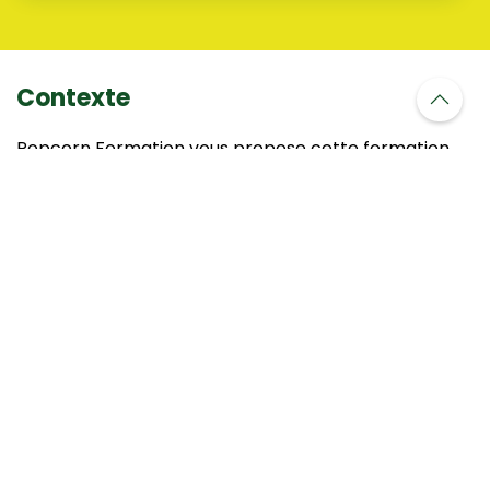
Contexte
Popcorn Formation vous propose cette formation
pour vous accompagner dans un contexte
économique en mouvement.
Ce que vous apprendrez
Connaitre les principaux indicateurs de la
conduite d’exploitation.
Décrypter les grandes composantes du revenu.
Acquérir la méthode « Analyse des coûts de
production » et connaître les outils de pilotage à
mettre en place.